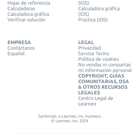
Hojas de referencia
(iOS)
Calculadoras
Calculadora gráfica
Calculadora gráfica
(iOS)
Verificar solución
Practica (iOS)
EMPRESA
LEGAL
Contáctanos
Privacidad
Español
Service Terms
Política de cookies
No vendas ni compartas
mi información personal
COPYRIGHT, GUÍAS
COMUNITARIAS, DSA
& OTROS RECURSOS
LEGALES
Centro Legal de
Learneo
Symbolab, a Learneo, Inc. business
© Learneo, Inc. 2024