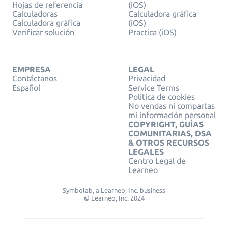
Hojas de referencia
(iOS)
Calculadoras
Calculadora gráfica
Calculadora gráfica
(iOS)
Verificar solución
Practica (iOS)
EMPRESA
LEGAL
Contáctanos
Privacidad
Español
Service Terms
Política de cookies
No vendas ni compartas
mi información personal
COPYRIGHT, GUÍAS
COMUNITARIAS, DSA
& OTROS RECURSOS
LEGALES
Centro Legal de
Learneo
Symbolab, a Learneo, Inc. business
© Learneo, Inc. 2024