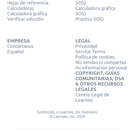
Hojas de referencia
(iOS)
Calculadoras
Calculadora gráfica
Calculadora gráfica
(iOS)
Verificar solución
Practica (iOS)
EMPRESA
LEGAL
Contáctanos
Privacidad
Español
Service Terms
Política de cookies
No vendas ni compartas
mi información personal
COPYRIGHT, GUÍAS
COMUNITARIAS, DSA
& OTROS RECURSOS
LEGALES
Centro Legal de
Learneo
Symbolab, a Learneo, Inc. business
© Learneo, Inc. 2024