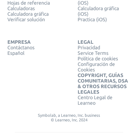
Hojas de referencia
(iOS)
Calculadoras
Calculadora gráfica
Calculadora gráfica
(iOS)
Verificar solución
Practica (iOS)
EMPRESA
LEGAL
Contáctanos
Privacidad
Español
Service Terms
Política de cookies
Configuración de
Cookies
COPYRIGHT, GUÍAS
COMUNITARIAS, DSA
& OTROS RECURSOS
LEGALES
Centro Legal de
Learneo
Symbolab, a Learneo, Inc. business
© Learneo, Inc. 2024