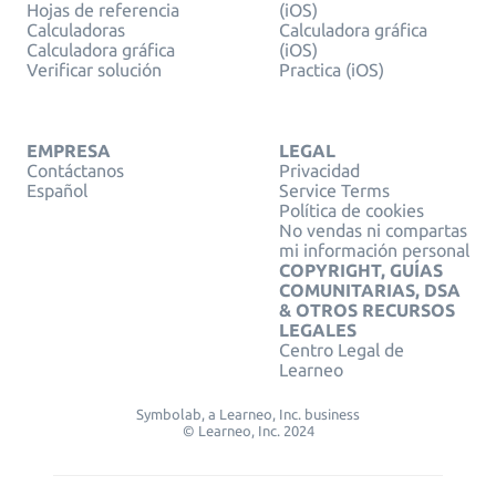
Hojas de referencia
(iOS)
Calculadoras
Calculadora gráfica
Calculadora gráfica
(iOS)
Verificar solución
Practica (iOS)
EMPRESA
LEGAL
Contáctanos
Privacidad
Español
Service Terms
Política de cookies
No vendas ni compartas
mi información personal
COPYRIGHT, GUÍAS
COMUNITARIAS, DSA
& OTROS RECURSOS
LEGALES
Centro Legal de
Learneo
Symbolab, a Learneo, Inc. business
© Learneo, Inc. 2024