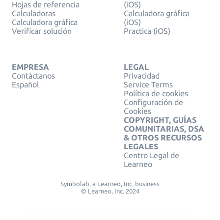
Hojas de referencia
(iOS)
Calculadoras
Calculadora gráfica
Calculadora gráfica
(iOS)
Verificar solución
Practica (iOS)
EMPRESA
LEGAL
Contáctanos
Privacidad
Español
Service Terms
Política de cookies
Configuración de
Cookies
COPYRIGHT, GUÍAS
COMUNITARIAS, DSA
& OTROS RECURSOS
LEGALES
Centro Legal de
Learneo
Symbolab, a Learneo, Inc. business
© Learneo, Inc. 2024