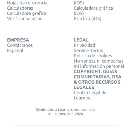
Hojas de referencia
(iOS)
Calculadoras
Calculadora gráfica
Calculadora gráfica
(iOS)
Verificar solución
Practica (iOS)
EMPRESA
LEGAL
Contáctanos
Privacidad
Español
Service Terms
Política de cookies
No vendas ni compartas
mi información personal
COPYRIGHT, GUÍAS
COMUNITARIAS, DSA
& OTROS RECURSOS
LEGALES
Centro Legal de
Learneo
Symbolab, a Learneo, Inc. business
© Learneo, Inc. 2024