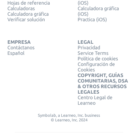
Hojas de referencia
(iOS)
Calculadoras
Calculadora gráfica
Calculadora gráfica
(iOS)
Verificar solución
Practica (iOS)
EMPRESA
LEGAL
Contáctanos
Privacidad
Español
Service Terms
Política de cookies
Configuración de
Cookies
COPYRIGHT, GUÍAS
COMUNITARIAS, DSA
& OTROS RECURSOS
LEGALES
Centro Legal de
Learneo
Symbolab, a Learneo, Inc. business
© Learneo, Inc. 2024