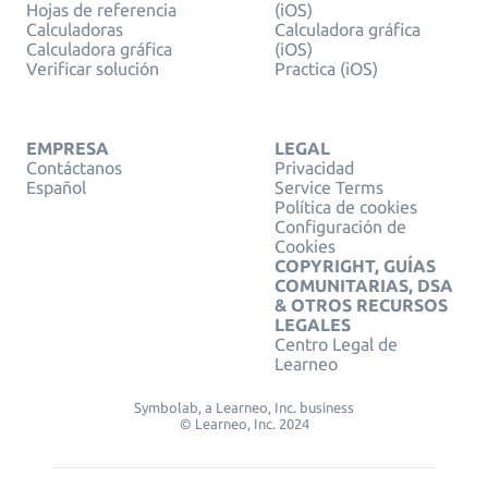
Hojas de referencia
(iOS)
Calculadoras
Calculadora gráfica
Calculadora gráfica
(iOS)
Verificar solución
Practica (iOS)
EMPRESA
LEGAL
Contáctanos
Privacidad
Español
Service Terms
Política de cookies
Configuración de
Cookies
COPYRIGHT, GUÍAS
COMUNITARIAS, DSA
& OTROS RECURSOS
LEGALES
Centro Legal de
Learneo
Symbolab, a Learneo, Inc. business
© Learneo, Inc. 2024