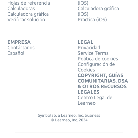
Hojas de referencia
(iOS)
Calculadoras
Calculadora gráfica
Calculadora gráfica
(iOS)
Verificar solución
Practica (iOS)
EMPRESA
LEGAL
Contáctanos
Privacidad
Español
Service Terms
Política de cookies
Configuración de
Cookies
COPYRIGHT, GUÍAS
COMUNITARIAS, DSA
& OTROS RECURSOS
LEGALES
Centro Legal de
Learneo
Symbolab, a Learneo, Inc. business
© Learneo, Inc. 2024