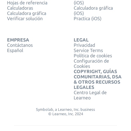
Hojas de referencia
(iOS)
Calculadoras
Calculadora gráfica
Calculadora gráfica
(iOS)
Verificar solución
Practica (iOS)
EMPRESA
LEGAL
Contáctanos
Privacidad
Español
Service Terms
Política de cookies
Configuración de
Cookies
COPYRIGHT, GUÍAS
COMUNITARIAS, DSA
& OTROS RECURSOS
LEGALES
Centro Legal de
Learneo
Symbolab, a Learneo, Inc. business
© Learneo, Inc. 2024