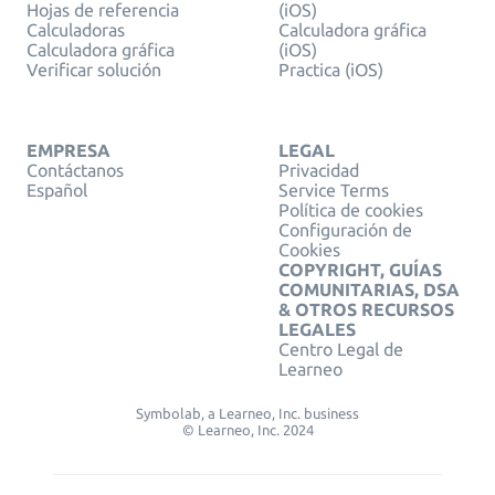
Hojas de referencia
(iOS)
Calculadoras
Calculadora gráfica
Calculadora gráfica
(iOS)
Verificar solución
Practica (iOS)
EMPRESA
LEGAL
Contáctanos
Privacidad
Español
Service Terms
Política de cookies
Configuración de
Cookies
COPYRIGHT, GUÍAS
COMUNITARIAS, DSA
& OTROS RECURSOS
LEGALES
Centro Legal de
Learneo
Symbolab, a Learneo, Inc. business
© Learneo, Inc. 2024