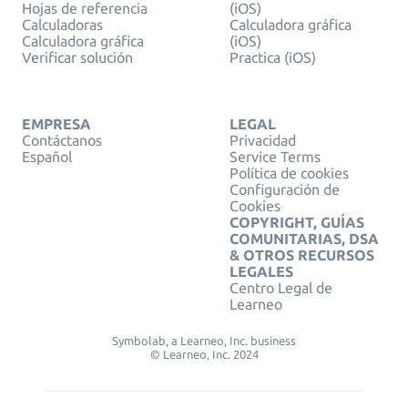
Hojas de referencia
(iOS)
Calculadoras
Calculadora gráfica
Calculadora gráfica
(iOS)
Verificar solución
Practica (iOS)
EMPRESA
LEGAL
Contáctanos
Privacidad
Español
Service Terms
Política de cookies
Configuración de
Cookies
COPYRIGHT, GUÍAS
COMUNITARIAS, DSA
& OTROS RECURSOS
LEGALES
Centro Legal de
Learneo
Symbolab, a Learneo, Inc. business
© Learneo, Inc. 2024