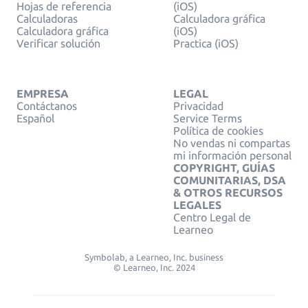
Hojas de referencia
(iOS)
Calculadoras
Calculadora gráfica
Calculadora gráfica
(iOS)
Verificar solución
Practica (iOS)
EMPRESA
LEGAL
Contáctanos
Privacidad
Español
Service Terms
Política de cookies
No vendas ni compartas
mi información personal
COPYRIGHT, GUÍAS
COMUNITARIAS, DSA
& OTROS RECURSOS
LEGALES
Centro Legal de
Learneo
Symbolab, a Learneo, Inc. business
© Learneo, Inc. 2024