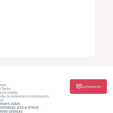
L
idad
Comentarios
e Terms
ca de cookies
das ni compartas mi información
nal
IGHT, GUÍAS
NITARIAS, DSA & OTROS
RSOS LEGALES