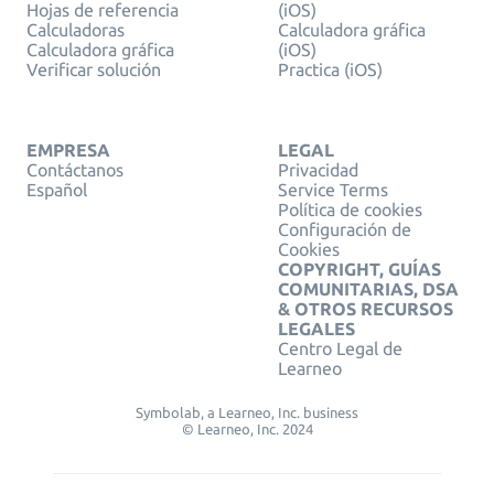
Hojas de referencia
(iOS)
Calculadoras
Calculadora gráfica
Calculadora gráfica
(iOS)
Verificar solución
Practica (iOS)
EMPRESA
LEGAL
Contáctanos
Privacidad
Español
Service Terms
Política de cookies
Configuración de
Cookies
COPYRIGHT, GUÍAS
COMUNITARIAS, DSA
& OTROS RECURSOS
LEGALES
Centro Legal de
Learneo
Symbolab, a Learneo, Inc. business
© Learneo, Inc. 2024