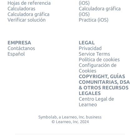
Hojas de referencia
(iOS)
Calculadoras
Calculadora gráfica
Calculadora gráfica
(iOS)
Verificar solución
Practica (iOS)
EMPRESA
LEGAL
Contáctanos
Privacidad
Español
Service Terms
Política de cookies
Configuración de
Cookies
COPYRIGHT, GUÍAS
COMUNITARIAS, DSA
& OTROS RECURSOS
LEGALES
Centro Legal de
Learneo
Symbolab, a Learneo, Inc. business
© Learneo, Inc. 2024