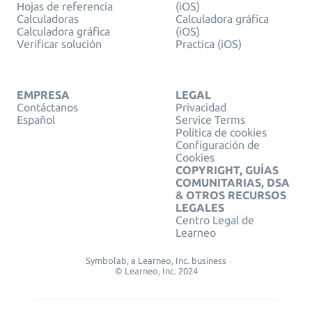
Hojas de referencia
(iOS)
Calculadoras
Calculadora gráfica
Calculadora gráfica
(iOS)
Verificar solución
Practica (iOS)
EMPRESA
LEGAL
Contáctanos
Privacidad
Español
Service Terms
Política de cookies
Configuración de
Cookies
COPYRIGHT, GUÍAS
COMUNITARIAS, DSA
& OTROS RECURSOS
LEGALES
Centro Legal de
Learneo
Symbolab, a Learneo, Inc. business
© Learneo, Inc. 2024