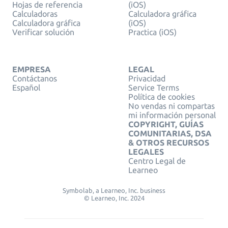
Hojas de referencia
(iOS)
Calculadoras
Calculadora gráfica
Calculadora gráfica
(iOS)
Verificar solución
Practica (iOS)
EMPRESA
LEGAL
Contáctanos
Privacidad
Español
Service Terms
Política de cookies
No vendas ni compartas
mi información personal
COPYRIGHT, GUÍAS
COMUNITARIAS, DSA
& OTROS RECURSOS
LEGALES
Centro Legal de
Learneo
Symbolab, a Learneo, Inc. business
© Learneo, Inc. 2024