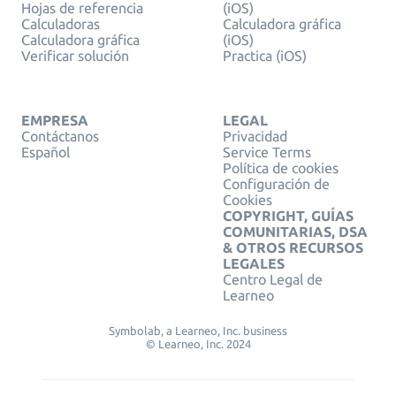
Hojas de referencia
(iOS)
Calculadoras
Calculadora gráfica
Calculadora gráfica
(iOS)
Verificar solución
Practica (iOS)
EMPRESA
LEGAL
Contáctanos
Privacidad
Español
Service Terms
Política de cookies
Configuración de
Cookies
COPYRIGHT, GUÍAS
COMUNITARIAS, DSA
& OTROS RECURSOS
LEGALES
Centro Legal de
Learneo
Symbolab, a Learneo, Inc. business
© Learneo, Inc. 2024