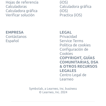
Hojas de referencia
(iOS)
Calculadoras
Calculadora gráfica
Calculadora gráfica
(iOS)
Verificar solución
Practica (iOS)
EMPRESA
LEGAL
Contáctanos
Privacidad
Español
Service Terms
Política de cookies
Configuración de
Cookies
COPYRIGHT, GUÍAS
COMUNITARIAS, DSA
& OTROS RECURSOS
LEGALES
Centro Legal de
Learneo
Symbolab, a Learneo, Inc. business
© Learneo, Inc. 2024