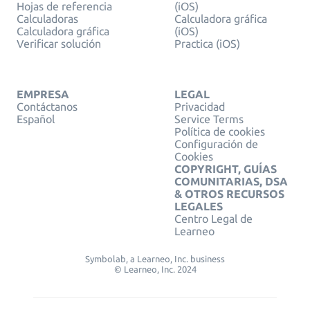
Hojas de referencia
(iOS)
Calculadoras
Calculadora gráfica
Calculadora gráfica
(iOS)
Verificar solución
Practica (iOS)
EMPRESA
LEGAL
Contáctanos
Privacidad
Español
Service Terms
Política de cookies
Configuración de
Cookies
COPYRIGHT, GUÍAS
COMUNITARIAS, DSA
& OTROS RECURSOS
LEGALES
Centro Legal de
Learneo
Symbolab, a Learneo, Inc. business
© Learneo, Inc. 2024