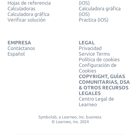
Hojas de referencia
(iOS)
Calculadoras
Calculadora gráfica
Calculadora gráfica
(iOS)
Verificar solución
Practica (iOS)
EMPRESA
LEGAL
Contáctanos
Privacidad
Español
Service Terms
Política de cookies
Configuración de
Cookies
COPYRIGHT, GUÍAS
COMUNITARIAS, DSA
& OTROS RECURSOS
LEGALES
Centro Legal de
Learneo
Symbolab, a Learneo, Inc. business
© Learneo, Inc. 2024