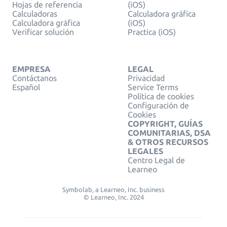
Hojas de referencia
(iOS)
Calculadoras
Calculadora gráfica
Calculadora gráfica
(iOS)
Verificar solución
Practica (iOS)
EMPRESA
LEGAL
Contáctanos
Privacidad
Español
Service Terms
Política de cookies
Configuración de
Cookies
COPYRIGHT, GUÍAS
COMUNITARIAS, DSA
& OTROS RECURSOS
LEGALES
Centro Legal de
Learneo
Symbolab, a Learneo, Inc. business
© Learneo, Inc. 2024