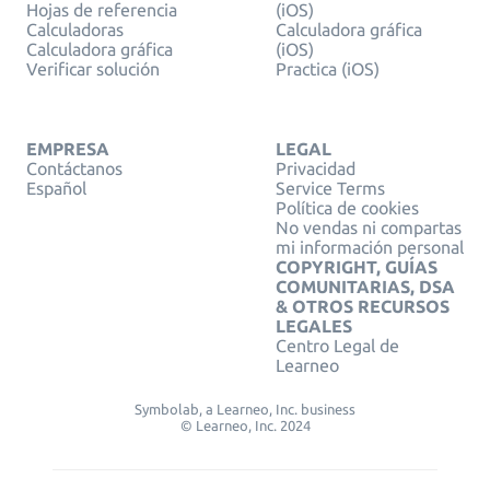
Hojas de referencia
(iOS)
Calculadoras
Calculadora gráfica
Calculadora gráfica
(iOS)
Verificar solución
Practica (iOS)
EMPRESA
LEGAL
Contáctanos
Privacidad
Español
Service Terms
Política de cookies
No vendas ni compartas
mi información personal
COPYRIGHT, GUÍAS
COMUNITARIAS, DSA
& OTROS RECURSOS
LEGALES
Centro Legal de
Learneo
Symbolab, a Learneo, Inc. business
© Learneo, Inc. 2024