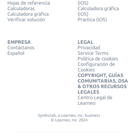
Hojas de referencia
(iOS)
Calculadoras
Calculadora gráfica
Calculadora gráfica
(iOS)
Verificar solución
Practica (iOS)
EMPRESA
LEGAL
Contáctanos
Privacidad
Español
Service Terms
Política de cookies
Configuración de
Cookies
COPYRIGHT, GUÍAS
COMUNITARIAS, DSA
& OTROS RECURSOS
LEGALES
Centro Legal de
Learneo
Symbolab, a Learneo, Inc. business
© Learneo, Inc. 2024