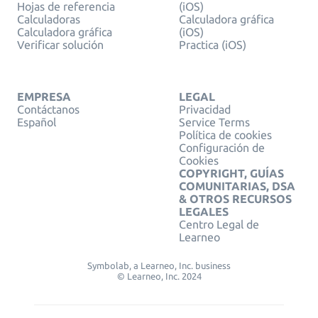
Hojas de referencia
(iOS)
Calculadoras
Calculadora gráfica
Calculadora gráfica
(iOS)
Verificar solución
Practica (iOS)
EMPRESA
LEGAL
Contáctanos
Privacidad
Español
Service Terms
Política de cookies
Configuración de
Cookies
COPYRIGHT, GUÍAS
COMUNITARIAS, DSA
& OTROS RECURSOS
LEGALES
Centro Legal de
Learneo
Symbolab, a Learneo, Inc. business
© Learneo, Inc. 2024