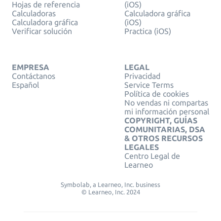
Hojas de referencia
(iOS)
Calculadoras
Calculadora gráfica
Calculadora gráfica
(iOS)
Verificar solución
Practica (iOS)
EMPRESA
LEGAL
Contáctanos
Privacidad
Español
Service Terms
Política de cookies
No vendas ni compartas
mi información personal
COPYRIGHT, GUÍAS
COMUNITARIAS, DSA
& OTROS RECURSOS
LEGALES
Centro Legal de
Learneo
Symbolab, a Learneo, Inc. business
© Learneo, Inc. 2024