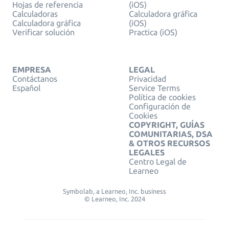
Hojas de referencia
(iOS)
Calculadoras
Calculadora gráfica
Calculadora gráfica
(iOS)
Verificar solución
Practica (iOS)
EMPRESA
LEGAL
Contáctanos
Privacidad
Español
Service Terms
Política de cookies
Configuración de
Cookies
COPYRIGHT, GUÍAS
COMUNITARIAS, DSA
& OTROS RECURSOS
LEGALES
Centro Legal de
Learneo
Symbolab, a Learneo, Inc. business
© Learneo, Inc. 2024