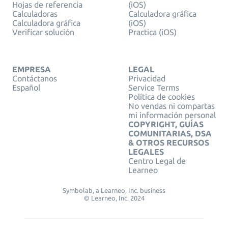
Hojas de referencia
(iOS)
Calculadoras
Calculadora gráfica
Calculadora gráfica
(iOS)
Verificar solución
Practica (iOS)
EMPRESA
LEGAL
Contáctanos
Privacidad
Español
Service Terms
Política de cookies
No vendas ni compartas
mi información personal
COPYRIGHT, GUÍAS
COMUNITARIAS, DSA
& OTROS RECURSOS
LEGALES
Centro Legal de
Learneo
Symbolab, a Learneo, Inc. business
© Learneo, Inc. 2024