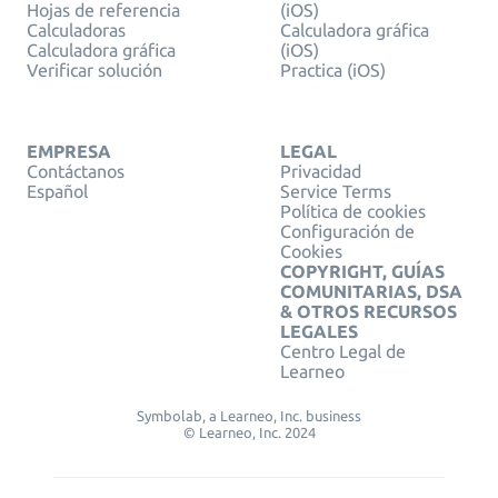
Hojas de referencia
(iOS)
Calculadoras
Calculadora gráfica
Calculadora gráfica
(iOS)
Verificar solución
Practica (iOS)
EMPRESA
LEGAL
Contáctanos
Privacidad
Español
Service Terms
Política de cookies
Configuración de
Cookies
COPYRIGHT, GUÍAS
COMUNITARIAS, DSA
& OTROS RECURSOS
LEGALES
Centro Legal de
Learneo
Symbolab, a Learneo, Inc. business
© Learneo, Inc. 2024