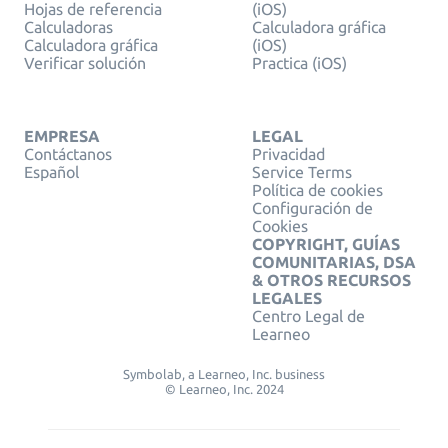
Hojas de referencia
(iOS)
Calculadoras
Calculadora gráfica
Calculadora gráfica
(iOS)
Verificar solución
Practica (iOS)
EMPRESA
LEGAL
Contáctanos
Privacidad
Español
Service Terms
Política de cookies
Configuración de
Cookies
COPYRIGHT, GUÍAS
COMUNITARIAS, DSA
& OTROS RECURSOS
LEGALES
Centro Legal de
Learneo
Symbolab, a Learneo, Inc. business
© Learneo, Inc. 2024