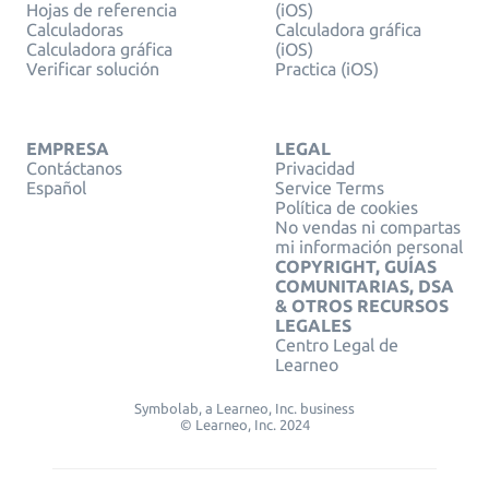
Hojas de referencia
(iOS)
Calculadoras
Calculadora gráfica
Calculadora gráfica
(iOS)
Verificar solución
Practica (iOS)
EMPRESA
LEGAL
Contáctanos
Privacidad
Español
Service Terms
Política de cookies
No vendas ni compartas
mi información personal
COPYRIGHT, GUÍAS
COMUNITARIAS, DSA
& OTROS RECURSOS
LEGALES
Centro Legal de
Learneo
Symbolab, a Learneo, Inc. business
© Learneo, Inc. 2024