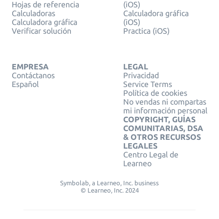
Hojas de referencia
(iOS)
Calculadoras
Calculadora gráfica
Calculadora gráfica
(iOS)
Verificar solución
Practica (iOS)
EMPRESA
LEGAL
Contáctanos
Privacidad
Español
Service Terms
Política de cookies
No vendas ni compartas
mi información personal
COPYRIGHT, GUÍAS
COMUNITARIAS, DSA
& OTROS RECURSOS
LEGALES
Centro Legal de
Learneo
Symbolab, a Learneo, Inc. business
© Learneo, Inc. 2024