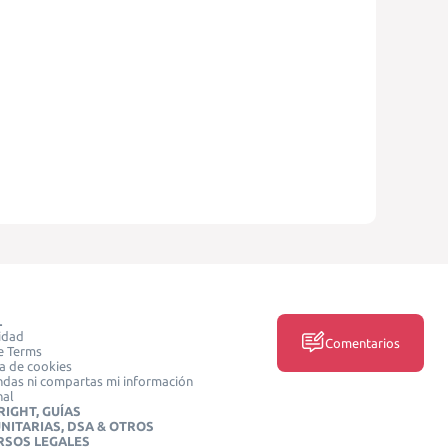
L
idad
Comentarios
e Terms
ca de cookies
das ni compartas mi información
nal
IGHT, GUÍAS
NITARIAS, DSA & OTROS
RSOS LEGALES