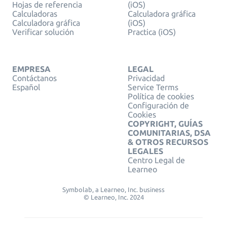
Hojas de referencia
(iOS)
Calculadoras
Calculadora gráfica
Calculadora gráfica
(iOS)
Verificar solución
Practica (iOS)
EMPRESA
LEGAL
Contáctanos
Privacidad
Español
Service Terms
Política de cookies
Configuración de
Cookies
COPYRIGHT, GUÍAS
COMUNITARIAS, DSA
& OTROS RECURSOS
LEGALES
Centro Legal de
Learneo
Symbolab, a Learneo, Inc. business
© Learneo, Inc. 2024