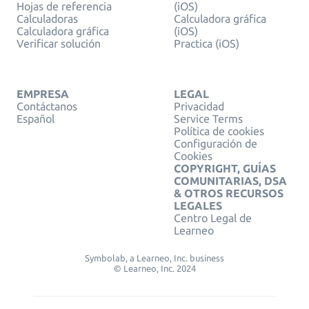
Hojas de referencia
(iOS)
Calculadoras
Calculadora gráfica
Calculadora gráfica
(iOS)
Verificar solución
Practica (iOS)
EMPRESA
LEGAL
Contáctanos
Privacidad
Español
Service Terms
Política de cookies
Configuración de
Cookies
COPYRIGHT, GUÍAS
COMUNITARIAS, DSA
& OTROS RECURSOS
LEGALES
Centro Legal de
Learneo
Symbolab, a Learneo, Inc. business
© Learneo, Inc. 2024