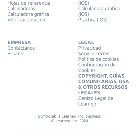
Hojas de referencia
(iOS)
Calculadoras
Calculadora gráfica
Calculadora gráfica
(iOS)
Verificar solución
Practica (iOS)
EMPRESA
LEGAL
Contáctanos
Privacidad
Español
Service Terms
Política de cookies
Configuración de
Cookies
COPYRIGHT, GUÍAS
COMUNITARIAS, DSA
& OTROS RECURSOS
LEGALES
Centro Legal de
Learneo
Symbolab, a Learneo, Inc. business
© Learneo, Inc. 2024