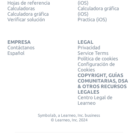
Hojas de referencia
(iOS)
Calculadoras
Calculadora gráfica
Calculadora gráfica
(iOS)
Verificar solución
Practica (iOS)
EMPRESA
LEGAL
Contáctanos
Privacidad
Español
Service Terms
Política de cookies
Configuración de
Cookies
COPYRIGHT, GUÍAS
COMUNITARIAS, DSA
& OTROS RECURSOS
LEGALES
Centro Legal de
Learneo
Symbolab, a Learneo, Inc. business
© Learneo, Inc. 2024