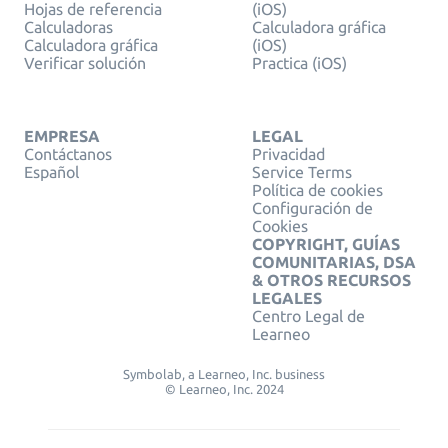
Hojas de referencia
(iOS)
Calculadoras
Calculadora gráfica
Calculadora gráfica
(iOS)
Verificar solución
Practica (iOS)
EMPRESA
LEGAL
Contáctanos
Privacidad
Español
Service Terms
Política de cookies
Configuración de
Cookies
COPYRIGHT, GUÍAS
COMUNITARIAS, DSA
& OTROS RECURSOS
LEGALES
Centro Legal de
Learneo
Symbolab, a Learneo, Inc. business
© Learneo, Inc. 2024