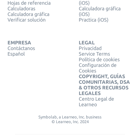
Hojas de referencia
(iOS)
Calculadoras
Calculadora gráfica
Calculadora gráfica
(iOS)
Verificar solución
Practica (iOS)
EMPRESA
LEGAL
Contáctanos
Privacidad
Español
Service Terms
Política de cookies
Configuración de
Cookies
COPYRIGHT, GUÍAS
COMUNITARIAS, DSA
& OTROS RECURSOS
LEGALES
Centro Legal de
Learneo
Symbolab, a Learneo, Inc. business
© Learneo, Inc. 2024