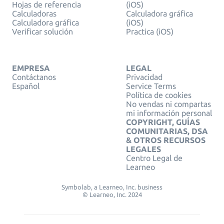
Hojas de referencia
(iOS)
Calculadoras
Calculadora gráfica
Calculadora gráfica
(iOS)
Verificar solución
Practica (iOS)
EMPRESA
LEGAL
Contáctanos
Privacidad
Español
Service Terms
Política de cookies
No vendas ni compartas
mi información personal
COPYRIGHT, GUÍAS
COMUNITARIAS, DSA
& OTROS RECURSOS
LEGALES
Centro Legal de
Learneo
Symbolab, a Learneo, Inc. business
© Learneo, Inc. 2024