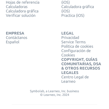
Hojas de referencia
(iOS)
Calculadoras
Calculadora gráfica
Calculadora gráfica
(iOS)
Verificar solución
Practica (iOS)
EMPRESA
LEGAL
Contáctanos
Privacidad
Español
Service Terms
Política de cookies
Configuración de
Cookies
COPYRIGHT, GUÍAS
COMUNITARIAS, DSA
& OTROS RECURSOS
LEGALES
Centro Legal de
Learneo
Symbolab, a Learneo, Inc. business
© Learneo, Inc. 2024