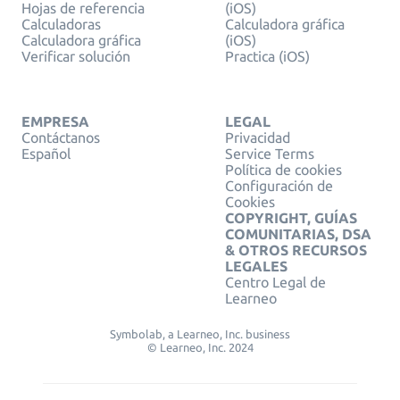
Hojas de referencia
(iOS)
Calculadoras
Calculadora gráfica
Calculadora gráfica
(iOS)
Verificar solución
Practica (iOS)
EMPRESA
LEGAL
Contáctanos
Privacidad
Español
Service Terms
Política de cookies
Configuración de
Cookies
COPYRIGHT, GUÍAS
COMUNITARIAS, DSA
& OTROS RECURSOS
LEGALES
Centro Legal de
Learneo
Symbolab, a Learneo, Inc. business
© Learneo, Inc. 2024