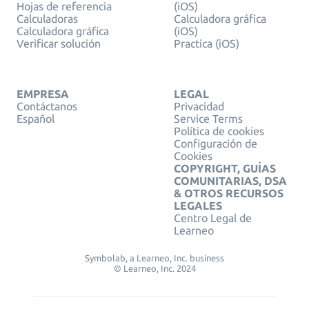
Hojas de referencia
(iOS)
Calculadoras
Calculadora gráfica
Calculadora gráfica
(iOS)
Verificar solución
Practica (iOS)
EMPRESA
LEGAL
Contáctanos
Privacidad
Español
Service Terms
Política de cookies
Configuración de
Cookies
COPYRIGHT, GUÍAS
COMUNITARIAS, DSA
& OTROS RECURSOS
LEGALES
Centro Legal de
Learneo
Symbolab, a Learneo, Inc. business
© Learneo, Inc. 2024