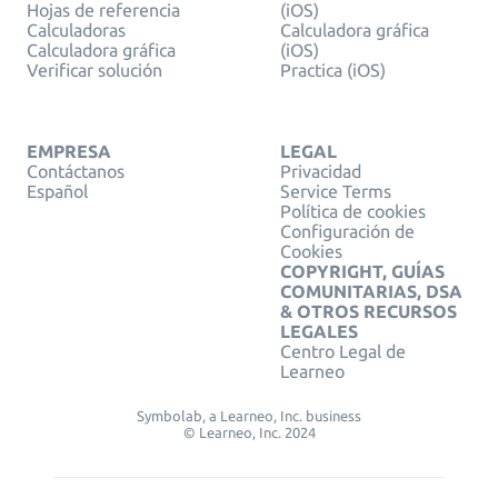
Hojas de referencia
(iOS)
Calculadoras
Calculadora gráfica
Calculadora gráfica
(iOS)
Verificar solución
Practica (iOS)
EMPRESA
LEGAL
Contáctanos
Privacidad
Español
Service Terms
Política de cookies
Configuración de
Cookies
COPYRIGHT, GUÍAS
COMUNITARIAS, DSA
& OTROS RECURSOS
LEGALES
Centro Legal de
Learneo
Symbolab, a Learneo, Inc. business
© Learneo, Inc. 2024