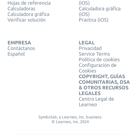
Hojas de referencia
(iOS)
Calculadoras
Calculadora gráfica
Calculadora gráfica
(iOS)
Verificar solución
Practica (iOS)
EMPRESA
LEGAL
Contáctanos
Privacidad
Español
Service Terms
Política de cookies
Configuración de
Cookies
COPYRIGHT, GUÍAS
COMUNITARIAS, DSA
& OTROS RECURSOS
LEGALES
Centro Legal de
Learneo
Symbolab, a Learneo, Inc. business
© Learneo, Inc. 2024