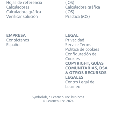
Hojas de referencia
(iOS)
Calculadoras
Calculadora gráfica
Calculadora gráfica
(iOS)
Verificar solución
Practica (iOS)
EMPRESA
LEGAL
Contáctanos
Privacidad
Español
Service Terms
Política de cookies
Configuración de
Cookies
COPYRIGHT, GUÍAS
COMUNITARIAS, DSA
& OTROS RECURSOS
LEGALES
Centro Legal de
Learneo
Symbolab, a Learneo, Inc. business
© Learneo, Inc. 2024