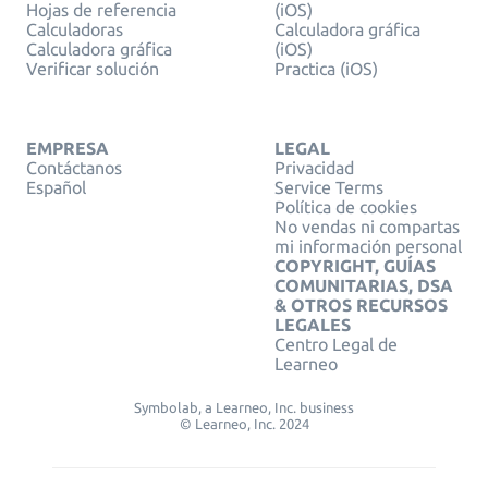
Hojas de referencia
(iOS)
Calculadoras
Calculadora gráfica
Calculadora gráfica
(iOS)
Verificar solución
Practica (iOS)
EMPRESA
LEGAL
Contáctanos
Privacidad
Español
Service Terms
Política de cookies
No vendas ni compartas
mi información personal
COPYRIGHT, GUÍAS
COMUNITARIAS, DSA
& OTROS RECURSOS
LEGALES
Centro Legal de
Learneo
Symbolab, a Learneo, Inc. business
© Learneo, Inc. 2024