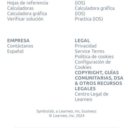
Hojas de referencia
(iOS)
Calculadoras
Calculadora gráfica
Calculadora gráfica
(iOS)
Verificar solución
Practica (iOS)
EMPRESA
LEGAL
Contáctanos
Privacidad
Español
Service Terms
Política de cookies
Configuración de
Cookies
COPYRIGHT, GUÍAS
COMUNITARIAS, DSA
& OTROS RECURSOS
LEGALES
Centro Legal de
Learneo
Symbolab, a Learneo, Inc. business
© Learneo, Inc. 2024